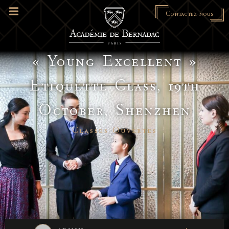
Contactez-nous
« Young Excellent »
Etiquette Class, 19th
October, Shenzhen
Classes Ouvertes