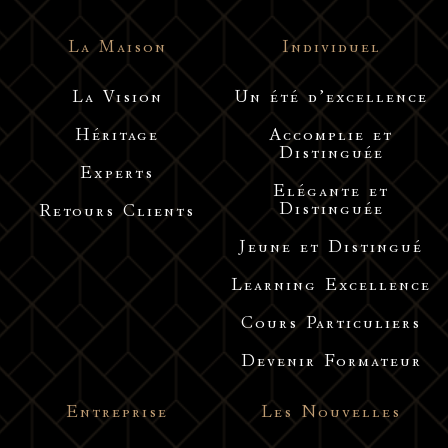
La Maison
Individuel
La Vision
Un été d’excellence
Héritage
Accomplie et
Distinguée
Experts
Elégante et
Distinguée
Retours Clients
Jeune et Distingué
Learning Excellence
Cours Particuliers
Devenir Formateur
Entreprise
Les Nouvelles