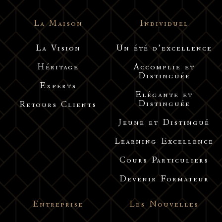
La Maison
Individuel
La Vision
Un été d’excellence
Héritage
Accomplie et
Distinguée
Experts
Elégante et
Distinguée
Retours Clients
Jeune et Distingué
Learning Excellence
Cours Particuliers
Devenir Formateur
Entreprise
Les Nouvelles