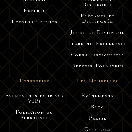
Héritage
Accomplie et
Distinguée
Experts
Elégante et
Distinguée
Retours Clients
Jeune et Distingué
Learning Excellence
Cours Particuliers
Devenir Formateur
Entreprise
Les Nouvelles
Evénements pour vos
Événements
VIPs
Blog
Formation du
Personnel
Presse
Carrières