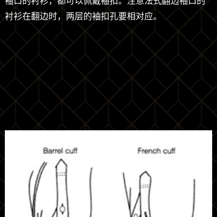
袖口的衬衫，都可以佩戴袖扣。注意法式翻边袖口的
衬衫在翻边时，两层的袖扣孔要相对应。