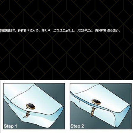
佩戴袖扣时，将衬衫两边对齐，袖扣从一边穿过之后扣上。调整好松紧，确保衬衫边缘整齐。