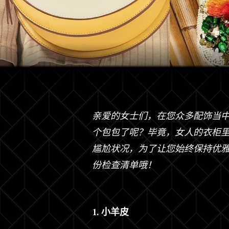
亲爱的女士们，在您众多配饰当
个包包了呢？毕竟，女人的衣柜
尴尬状况，为了让您始终保持优
份检查清单哦！
1. 小羊皮