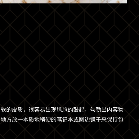
柔软的皮质，很容易出现尴尬的鼓起，勾勒出内容物
的地方放一本质地稍硬的笔记本或圆边镜子来保持包