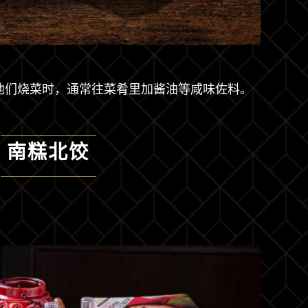
他们烧菜时，通常往菜肴里加酱油等咸味佐料。
南糕北饺