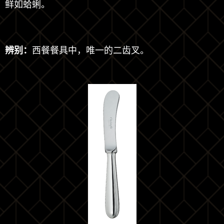
鲜如蛤蜊。
辨别：
西餐餐具中，唯一的二齿叉。