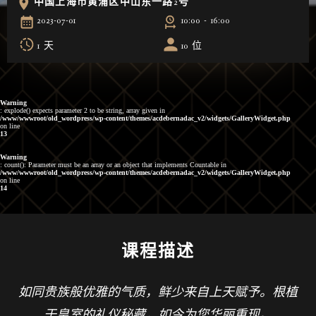
中国上海市黄浦区中山东一路2号
2023-07-01
10:00 - 16:00
1 天
10 位
Warning
: explode() expects parameter 2 to be string, array given in
/www/wwwroot/old_wordpress/wp-content/themes/acdebernadac_v2/widgets/GalleryWidget.php
on line
13
Warning
: count(): Parameter must be an array or an object that implements Countable in
/www/wwwroot/old_wordpress/wp-content/themes/acdebernadac_v2/widgets/GalleryWidget.php
on line
14
课程描述
如同贵族般优雅的气质，鲜少来自上天赋予。根植
于皇室的礼仪秘藏，如今为您华丽重现。