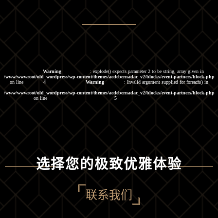
Warning
: explode() expects parameter 2 to be string, array given in
/www/wwwroot/old_wordpress/wp-content/themes/acdebernadac_v2/blocks/event-partners/block.php
on line
4
Warning
: Invalid argument supplied for foreach() in
/www/wwwroot/old_wordpress/wp-content/themes/acdebernadac_v2/blocks/event-partners/block.php
on line
5
选择您的极致优雅体验
联系我们