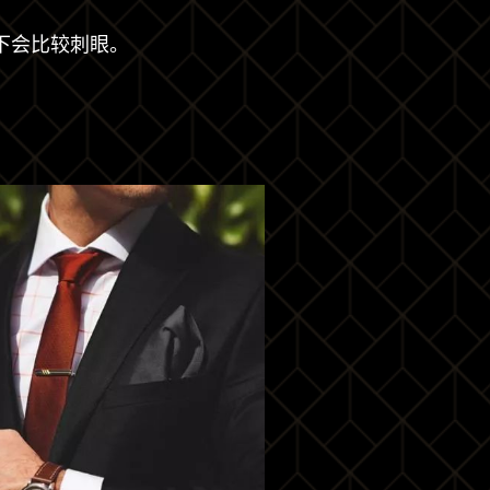
下会比较刺眼。
。