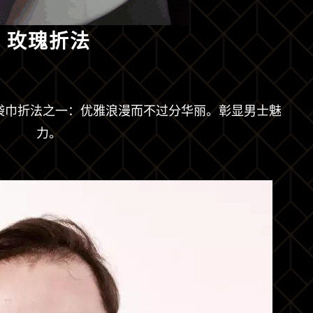
玫瑰折法
袋巾折法之一：优雅浪漫而不过分华丽。彰显男士魅
力。