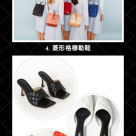
4. 菱形格穆勒鞋