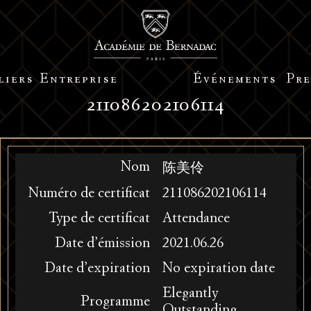
liers
Entreprise
Événements
Pre
211086202106114
Nom
陈美伶
Numéro de certificat
211086202106114
Type de certificat
Attendance
Date d’émission
2021.06.26
Date d’expiration
No expiration date
Elegantly
Programme
Outstanding