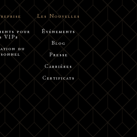
reprise
Les Nouvelles
ments pour
Événements
s VIPs
Blog
ation du
rsonnel
Presse
Carrières
Certificats