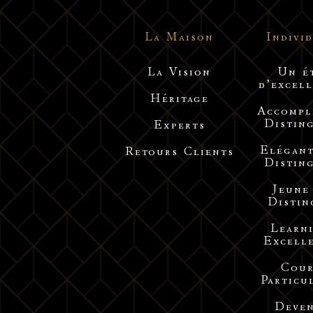
La Maison
Indivi
La Vision
Un é
d’excel
Héritage
Accompl
Distin
Experts
Elégant
Retours Clients
Distin
Jeune
Distin
Learn
Excell
Cour
Particu
Deven