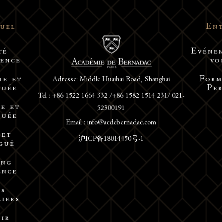
duel
Ent
té
Evéne
lence
vo
Adresse: Middle Huaihai Road, Shanghai
ie et
Form
guée
Pe
Tel : +86 1522 1664 332 /+86 1582 1514 231/ 021-
52300191
e et
guée
Email : info@acdebernadac.com
 et
沪ICP备18014450号-1
gué
ing
ence
s
liers
ir