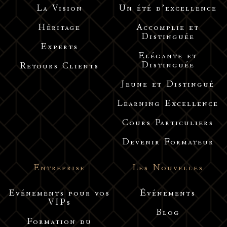
La Vision
Un été d’excellence
Héritage
Accomplie et
Distinguée
Experts
Elégante et
Distinguée
Retours Clients
Jeune et Distingué
Learning Excellence
Cours Particuliers
Devenir Formateur
Entreprise
Les Nouvelles
Evénements pour vos
Événements
VIPs
Blog
Formation du