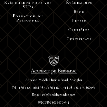
Evénements pour vos
Événements
VIPs
Blog
Formation du
Personnel
Presse
Carrières
Certificats
Adresse: Middle Huaihai Road, Shanghai
Tel : +86 1522 1664 332 /+86 1582 1514 231/ 021-52300191
Email : info@acdebernadac.com
沪ICP备18014450号-1