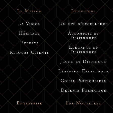
La Maison
Individuel
La Vision
Un été d’excellence
Héritage
Accomplie et
Distinguée
Experts
Elégante et
Distinguée
Retours Clients
Jeune et Distingué
Learning Excellence
Cours Particuliers
Devenir Formateur
Entreprise
Les Nouvelles