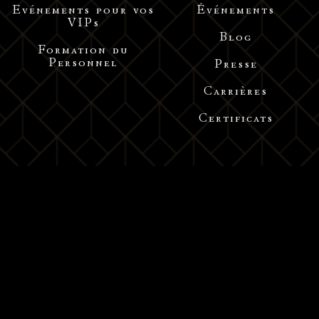
Evénements pour vos
Événements
VIPs
Blog
Formation du
Personnel
Presse
Carrières
Certificats
Adresse: Middle Huaihai Road, Shanghai
Tel : +86 1522 1664 332 /+86 1582 1514 231/ 021-52300191
Email : info@acdebernadac.com
沪ICP备18014450号-1