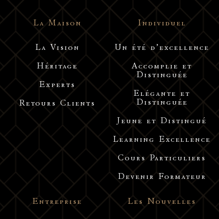
La Maison
Individuel
La Vision
Un été d’excellence
Héritage
Accomplie et
Distinguée
Experts
Elégante et
Distinguée
Retours Clients
Jeune et Distingué
Learning Excellence
Cours Particuliers
Devenir Formateur
Entreprise
Les Nouvelles